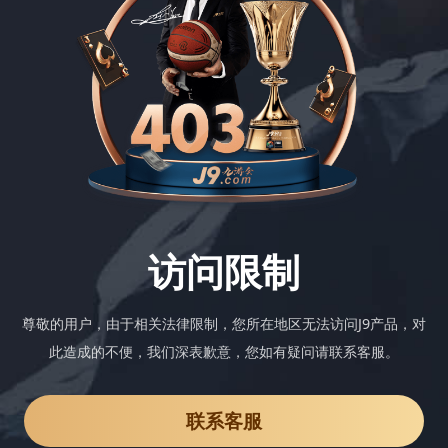
访问限制
尊敬的用户，由于相关法律限制，您所在地区无法访问J9产品，对
此造成的不便，我们深表歉意，您如有疑问请联系客服。
联系客服