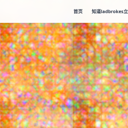
首页
知道
ladbrokes