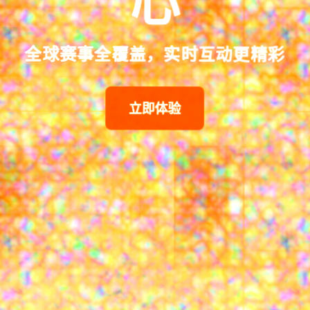
心
全球赛事全覆盖，实时互动更精彩
立即体验