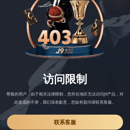
访问限制
尊敬的用户，由于相关法律限制，您所在地区无法访问J9产品，对
此造成的不便，我们深表歉意，您如有疑问请联系客服。
联系客服